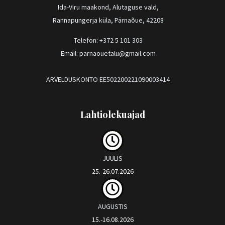
o
r
Ida-Viru maakond, Alutaguse vald,
Rannapungerja küla, Pärnaõue, 42208
k
a
Telefon: +372 5 101 303
m
Email: parnaouetalu@gmail.com
ARVELDUSKONTO EE502200221090003414
Lahtiolekuajad
JUULIS
25.-26.07.2026
AUGUSTIS
15.-16.08.2026