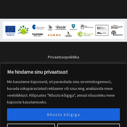
Privaatsuspoliitika
Müügitingimused
Me hindame sinu privaatsust
Me kasutame küpsiseid, et parandada sinu sirvimiskogemust,
Copyright © 2026 Pärnaõue Pereresto
kuvada isikupärastatud reklaame või sisu ning analüüsida meie
veebiliiklust. Klõpsates "Nõustu kõigiga", annad nõusoleku meie
Powered by Pärnaõue Pereresto
küpsiste kasutamiseks.
Nõustu kõigiga