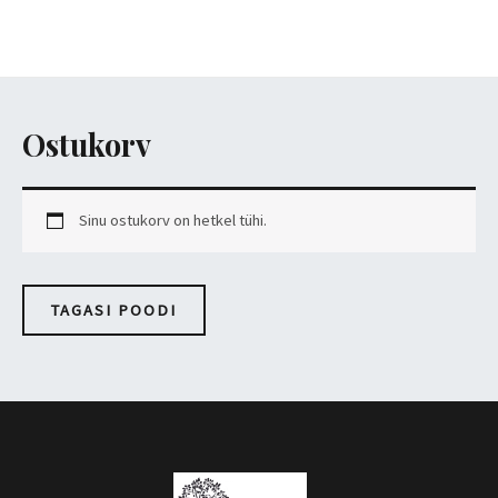
Skip
MAI
to
MEN
content
Ostukorv
Sinu ostukorv on hetkel tühi.
TAGASI POODI