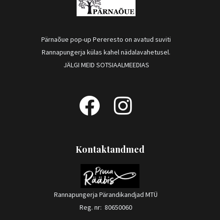
Pärnaõue pop-up Pereresto on avatud suviti
Rannapungerja külas kahel nädalavahetusel.
JÄLGI MEID SOTSIAALMEEDIAS
F
I
a
n
c
s
Kontaktandmed
e
t
b
a
Rannapungerja Pärandikandjad MTÜ
o
g
Reg. nr: 80650060