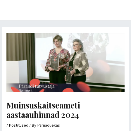
Skip
MAI
to
MEN
content
Post
navigation
Muinsuskaitseameti
aastaauhinnad 2024
/
Postitused
/ By
Pärnaõuekas