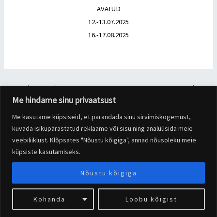
AVATUD
12.-13.07.2025
16.-17.08.2025
←
Previous Postitus
Next Postitus
→
Me hindame sinu privaatsust
Me kasutame küpsiseid, et parandada sinu sirvimiskogemust,
Copyright © 2026 Pärnaõue Pereresto | Powered by
Astra WordPress
kuvada isikupärastatud reklaame või sisu ning analüüsida meie
Theme
veebiliiklust. Klõpsates "Nõustu kõigiga", annad nõusoleku meie
küpsiste kasutamiseks.
Nõustu kõigiga
Kohanda
Loobu kõigist