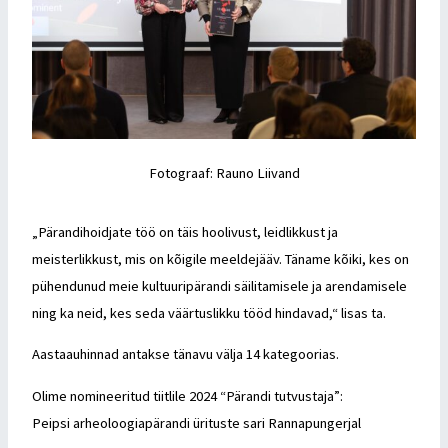
Fotograaf: Rauno Liivand
„Pärandihoidjate töö on täis hoolivust, leidlikkust ja
meisterlikkust, mis on kõigile meeldejääv. Täname kõiki, kes on
pühendunud meie kultuuripärandi säilitamisele ja arendamisele
ning ka neid, kes seda väärtuslikku tööd hindavad,“ lisas ta.
Aastaauhinnad antakse tänavu välja 14 kategoorias.
Olime nomineeritud tiitlile 2024 “Pärandi tutvustaja”:
Peipsi arheoloogiapärandi ürituste sari Rannapungerjal