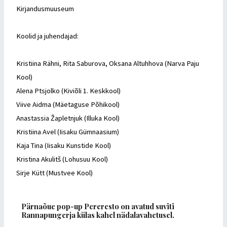
Kirjandusmuuseum
Koolid ja juhendajad:
Kristiina Rähni, Rita Saburova, Oksana Altuhhova (Narva Paju
Kool)
Alena Ptsjolko (Kiviõli 1. Keskkool)
Viive Aidma (Mäetaguse Põhikool)
Anastassia Žapletnjuk (Illuka Kool)
Kristiina Avel (Iisaku Gümnaasium)
Kaja Tina (Iisaku Kunstide Kool)
Kristina Akulitš (Lohusuu Kool)
Sirje Kütt (Mustvee Kool)
Pärnaõue pop-up Pereresto on avatud suviti
Rannapungerja külas kahel nädalavahetusel.