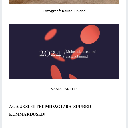
Fotograaf: Rauno Liivand
VAATA JÄRELE!
𝐀𝐆𝐀 Ü𝐊𝐒𝐈 𝐄𝐈 𝐓𝐄𝐄 𝐌𝐈𝐃𝐀𝐆𝐈 Ä𝐑𝐀! 𝐒𝐔𝐔𝐑𝐄𝐃
𝐊𝐔𝐌𝐌𝐀𝐑𝐃𝐔𝐒𝐄𝐃!