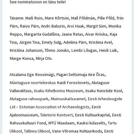
See nominatsioon on tänu teile!
Täname: Maili Roio, Mare Kõrtsini, Mall Põldmäe, Pille Põld, Triin
Pärn, Raivo Pärn, Andri Baburin, Arvi Haak, Margit Siim, Monika
Reppo, Margarita Gadalšina, Jaana Ratas, Aivar Kriiska, Kaja
Tina, Jürgen Tina, Emely Sulg, Adeliina Pärn, Kristiina Avel,
Kristiina Johanson, Tõnno Jonuks, Lembi Lõugas, Heidi Luik,
Marge Konsa, Mirja Ots.
Atsalama Ege Roosimägi, Pagari Seltsimaja Aire Õras,
Mäetaguse noortekeskus
Kaidi Forostovets, Alutaguse
Vallavalitsus,
Iisaku Kihelkonna Muuseum
, Iisaku Kunstide Kool,
Alutaguse rahvuspark
,
Muinsuskaitseamet
,
Eesti Arheoloogide
Liit – Estonian Association of Archaeologists
, Eesti
Ajaloomuuseum,
Tuletorni Kontsert
, Eesti Kultuurkapital, Eesti
Rahvuskultuuri Fond, MTÜ Maadaam, Kauksi külaselts,
Tartu
Ülikool
,
Tallinna Ülikool
, Vana-Võromaa Kultuurikoda, Eesti