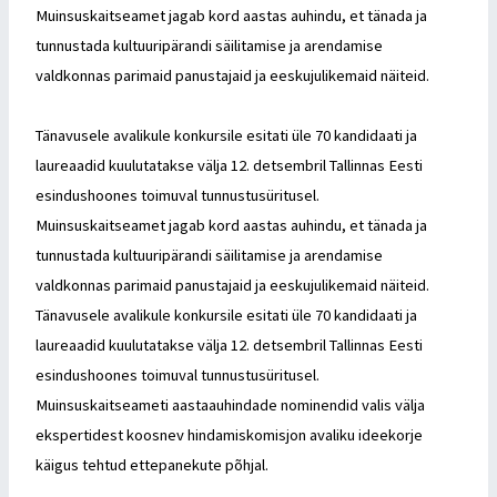
Muinsuskaitseamet jagab kord aastas auhindu, et tänada ja
tunnustada kultuuripärandi säilitamise ja arendamise
valdkonnas parimaid panustajaid ja eeskujulikemaid näiteid.
Tänavusele avalikule konkursile esitati üle 70 kandidaati ja
laureaadid kuulutatakse välja 12. detsembril Tallinnas Eesti
esindushoones toimuval tunnustusüritusel.
Muinsuskaitseamet jagab kord aastas auhindu, et tänada ja
tunnustada kultuuripärandi säilitamise ja arendamise
valdkonnas parimaid panustajaid ja eeskujulikemaid näiteid.
Tänavusele avalikule konkursile esitati üle 70 kandidaati ja
laureaadid kuulutatakse välja 12. detsembril Tallinnas Eesti
esindushoones toimuval tunnustusüritusel.
Muinsuskaitseameti aastaauhindade nominendid valis välja
ekspertidest koosnev hindamiskomisjon avaliku ideekorje
käigus tehtud ettepanekute põhjal.