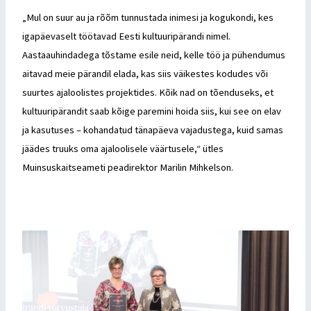
„Mul on suur au ja rõõm tunnustada inimesi ja kogukondi, kes
igapäevaselt töötavad Eesti kultuuripärandi nimel.
Aastaauhindadega tõstame esile neid, kelle töö ja pühendumus
aitavad meie pärandil elada, kas siis väikestes kodudes või
suurtes ajaloolistes projektides. Kõik nad on tõenduseks, et
kultuuripärandit saab kõige paremini hoida siis, kui see on elav
ja kasutuses – kohandatud tänapäeva vajadustega, kuid samas
jäädes truuks oma ajaloolisele väärtusele,“ ütles
Muinsuskaitseameti peadirektor Marilin Mihkelson.