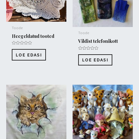
Toode
Toode
Heegeldatud tooted
Vildist telefonikott
Hinnanguga
0
Hinnanguga
LOE EDASI
/
0
LOE EDASI
5
/
5