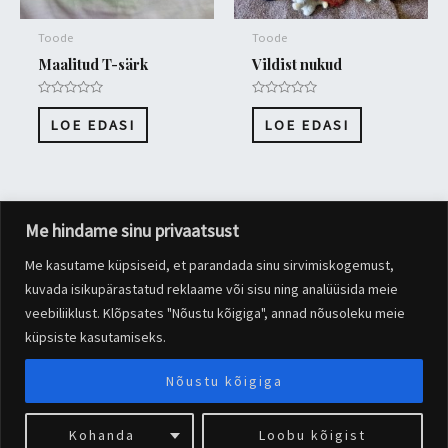
Toode
Toode
Maalitud T-särk
Vildist nukud
Hinnanguga
Hinnanguga
0
0
LOE EDASI
LOE EDASI
/
/
5
5
Me hindame sinu privaatsust
Me kasutame küpsiseid, et parandada sinu sirvimiskogemust,
Copyright © 2026 Pärnaõue Pereresto | Powered by
Astra WordPress
kuvada isikupärastatud reklaame või sisu ning analüüsida meie
Theme
veebiliiklust. Klõpsates "Nõustu kõigiga", annad nõusoleku meie
küpsiste kasutamiseks.
Nõustu kõigiga
Kohanda
Loobu kõigist