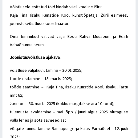
Võistlusele esitatud töid hindab viieliikmeline žürii:
Kaja Tina Iisaku Kunstide Kooli kunstiõpetaja. Žürii esimees,
joonistusvõistluse koordinaator.
Oma lemmikud valivad välja Eesti Rahva Muuseum ja Eesti
Vabaõhumuuseum.
Joonistusvõistluse ajakava
:
võistluse väljakuulutamine – 30.01.2025;
tööde esitamine – 15. märts 2025;
tööde saatmine – Kaja Tina, Iisaku Kunstide Kool, Iisaku, Tartu
mnt 62;
žürii töö – 30. märts 2025 (kokku märgitakse ära 10 tööd);
tulemuste avaldamine – mai lõpp / juuni algus 2025 Alutaguse
valla lehes ja sotsiaalmeedias;
võitjate tunnustamine Rannapungerja külas Pärnaõuel – 12. juuli
2025;