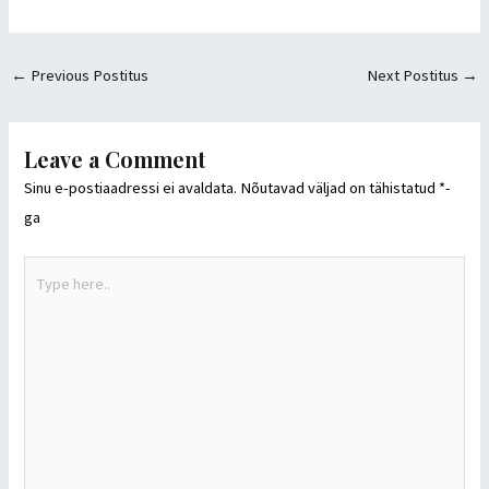
←
Previous Postitus
Next Postitus
→
Leave a Comment
Sinu e-postiaadressi ei avaldata.
Nõutavad väljad on tähistatud
*
-
ga
Type
here..