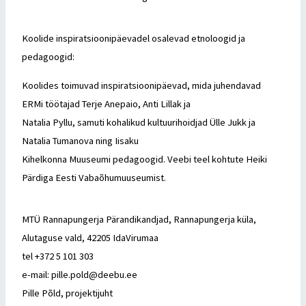
Koolide inspiratsioonipäevadel osalevad etnoloogid ja
pedagoogid:
Koolides toimuvad inspiratsioonipäevad, mida juhendavad
ERMi töötajad Terje Anepaio, Anti Lillak ja
Natalia Pyllu, samuti kohalikud kultuurihoidjad Ülle Jukk ja
Natalia Tumanova ning Iisaku
Kihelkonna Muuseumi pedagoogid. Veebi teel kohtute Heiki
Pärdiga Eesti Vabaõhumuuseumist.
MTÜ Rannapungerja Pärandikandjad, Rannapungerja küla,
Alutaguse vald, 42205 IdaVirumaa
tel +372 5 101 303
e-mail: pille.pold@deebu.ee
Pille Põld, projektijuht