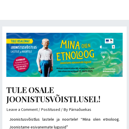
Skip
MAI
to
MEN
content
Post
navigation
TULE OSALE
JOONISTUSVÕISTLUSEL!
Leave a Comment
/
Postitused
/ By
Pärnaõuekas
Joonistusvõistlus lastele ja noortele! “Mina olen etnoloog.
Joonistame esivanemate lugusid”