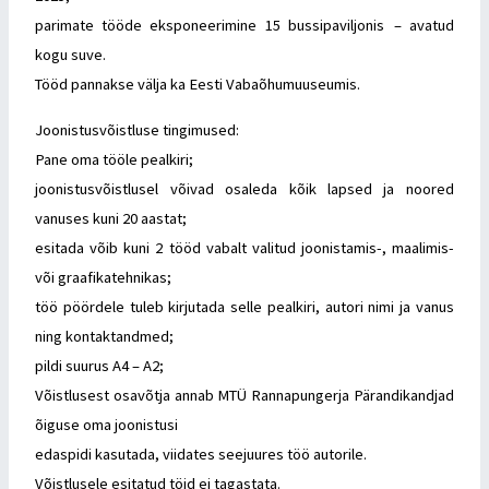
parimate tööde eksponeerimine 15 bussipaviljonis – avatud
kogu suve.
Tööd pannakse välja ka Eesti Vabaõhumuuseumis.
Joonistusvõistluse tingimused:
Pane oma tööle pealkiri;
joonistusvõistlusel võivad osaleda kõik lapsed ja noored
vanuses kuni 20 aastat;
esitada võib kuni 2 tööd vabalt valitud joonistamis-, maalimis-
või graafikatehnikas;
töö pöördele tuleb kirjutada selle pealkiri, autori nimi ja vanus
ning kontaktandmed;
pildi suurus A4 – A2;
Võistlusest osavõtja annab MTÜ Rannapungerja Pärandikandjad
õiguse oma joonistusi
edaspidi kasutada, viidates seejuures töö autorile.
Võistlusele esitatud töid ei tagastata.