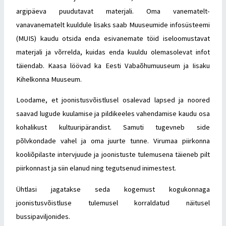
argipäeva puudutavat materjali. Oma vanematelt-
vanavanematelt kuuldule lisaks saab Muuseumide infosüsteemi
(MUIS) kaudu otsida enda esivanemate töid iseloomustavat
materjali ja võrrelda, kuidas enda kuuldu olemasolevat infot
täiendab. Kaasa löövad ka Eesti Vabaõhumuuseum ja Iisaku
Kihelkonna Muuseum.
Loodame, et joonistusvõistlusel osalevad lapsed ja noored
saavad lugude kuulamise ja pildikeeles vahendamise kaudu osa
kohalikust kultuuripärandist. Samuti tugevneb side
põlvkondade vahel ja oma juurte tunne. Virumaa piirkonna
kooliõpilaste intervjuude ja joonistuste tulemusena täieneb pilt
piirkonnast ja siin elanud ning tegutsenud inimestest.
Ühtlasi jagatakse seda kogemust kogukonnaga
joonistusvõistluse tulemusel korraldatud näitusel
bussipaviljonides.