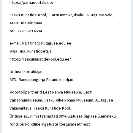
https://parnaouetalu.ee/
Iisaku Kunstide Kool, Tartu mnt 62, Iisaku, Alutaguse vald,
41101 Ida-Virumaa
tel +372 5629 4604
e-mail: kaja.tina@alutaguse.edu.ee
Kaja Tina, kunstiõpetaja
https://iisakukunstidekool.edu.ee/
Ürituse korraldaja:
MTÜ Rannapungerja Pärandikandjad.
Koostööpartnerid Eest Rahva Muuseum, Eesti
Vabaõhumuuseum, Iisaku Kihelkonna Muuseum, Alutaguse
Vallavalitsus, Iisaku Kunstide Kool.
Ürituse elluviimist rahastati 90% ulatuses õiglase ülemineku
fondi piirkondlike algatuste toetusmeetmest.