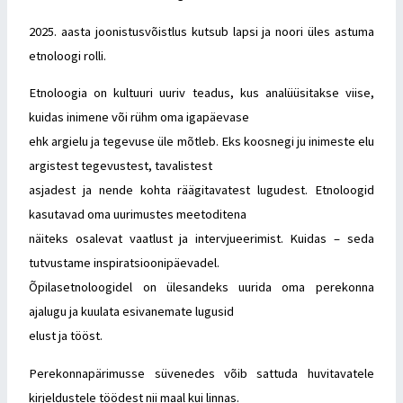
2025. aasta joonistusvõistlus kutsub lapsi ja noori üles astuma
etnoloogi rolli.
Etnoloogia on kultuuri uuriv teadus, kus analüüsitakse viise,
kuidas inimene või rühm oma igapäevase
ehk argielu ja tegevuse üle mõtleb. Eks koosnegi ju inimeste elu
argistest tegevustest, tavalistest
asjadest ja nende kohta räägitavatest lugudest. Etnoloogid
kasutavad oma uurimustes meetoditena
näiteks osalevat vaatlust ja intervjueerimist. Kuidas – seda
tutvustame inspiratsioonipäevadel.
Õpilasetnoloogidel on ülesandeks uurida oma perekonna
ajalugu ja kuulata esivanemate lugusid
elust ja tööst.
Perekonnapärimusse süvenedes võib sattuda huvitavatele
kirjeldustele töödest nii maal kui linnas.