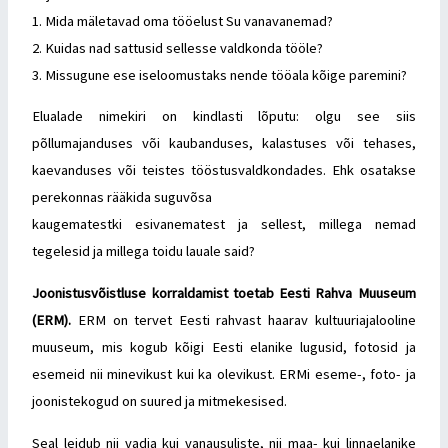
1. Mida mäletavad oma tööelust Su vanavanemad?
2. Kuidas nad sattusid sellesse valdkonda tööle?
3. Missugune ese iseloomustaks nende tööala kõige paremini?
Elualade nimekiri on kindlasti lõputu: olgu see siis
põllumajanduses või kaubanduses, kalastuses või tehases,
kaevanduses või teistes tööstusvaldkondades. Ehk osatakse
perekonnas rääkida suguvõsa
kaugematestki esivanematest ja sellest, millega nemad
tegelesid ja millega toidu lauale said?
Joonistusvõistluse korraldamist toetab Eesti Rahva Muuseum
(ERM).
ERM on tervet Eesti rahvast haarav kultuuriajalooline
muuseum, mis kogub kõigi Eesti elanike lugusid, fotosid ja
esemeid nii minevikust kui ka olevikust. ERMi eseme-, foto- ja
joonistekogud on suured ja mitmekesised.
Seal leidub nii vadja kui vanausuliste, nii maa- kui linnaelanike